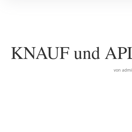
KNAUF und APLA
von
admi