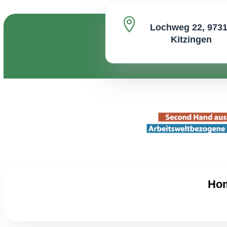

Lochweg 22, 973
Kitzingen
Ho