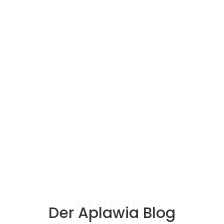
Markus Klima
Save the Date! 📅 Zur Facebook-
Veranstaltung Am 09. Oktober 2026 geht
die Golden Age Party in Kitzingen in die
nächste Runde.Gemeinsam mit dem...
Aktuelles
Der Aplawia Blog