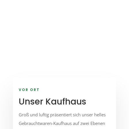
Waren zur Steigerung des Recyclings bei
und bieten
ökologische
Reinigungsarbeiten
an
VOR ORT
Unser Kaufhaus
Groß und luftig präsentiert sich unser helles
Gebrauchtwaren-Kaufhaus auf zwei Ebenen