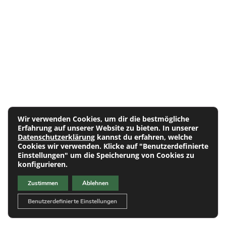
Mitarbeiten und Helfern.
Werden auch Sie Teil unserers Aplawia Teams!
FREIE STELLEN
BUFDI
Wir verwenden Cookies, um dir die bestmögliche
Erfahrung auf unserer Website zu bieten. In unserer
Datenschutzerklärung
kannst du erfahren, welche
Cookies wir verwenden. Klicke auf "Benutzerdefinierte
Einstellungen" um die Speicherung von Cookies zu
konfigurieren.
Kontakt
Nehmen Sie Kontakt
Zustimmen
Ablehnen
mit uns auf!
Benutzerdefinierte Einstellungen