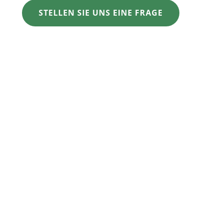
STELLEN SIE UNS EINE FRAGE
Öffnungszeiten Kaufhaus „Möbel & mehr“
MO-FR 10.00h bis 18.00h
SA 10:00h bis 16:00h