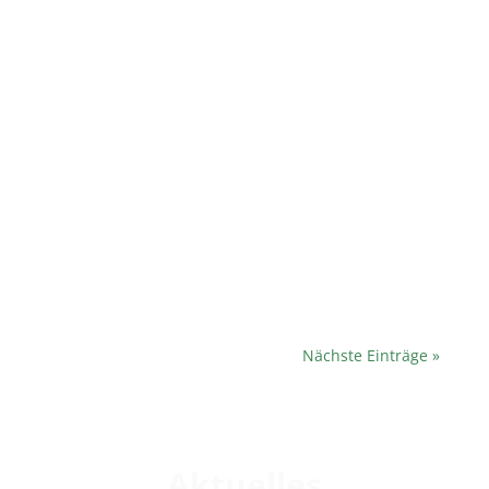
admin.aplawia.de
"Wir waren nur kurz weg!" 40 Jahre
APLAWIA - 2024 war sowohl unser
Jubiläum als auch unsere
Herausforderung. Ein ausführlicher
Jahresfestkalender...
Nächste Einträge »
Aktuelles