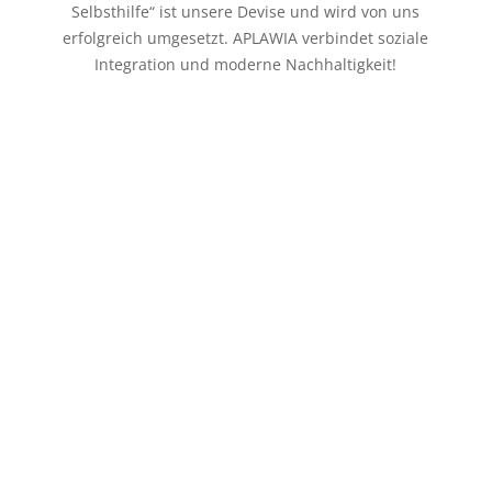
Selbsthilfe“ ist unsere Devise und wird von uns
erfolgreich umgesetzt. APLAWIA verbindet soziale
Integration und moderne Nachhaltigkeit!
FREI:
Wir sind unser
eigener Träger
. Wir
erhalten keine regelmäßige Unterstützung
einer Kirche oder eines
Wohlfahrtverbandes.
Wir finanzieren
unsere Arbeit selbst
. Wichtigster
Baustein hierfür sind
unsere vielfältigen
Dienstleistungen und Waren
, die wir
unseren Kunden in unserem
Gebrauchtwarenkaufhaus „Möbel &
mehr“
, sowie über
Netzkauf
in unserem
Online-Shop
und unseren
Ebay-
Accounts
anbieten.