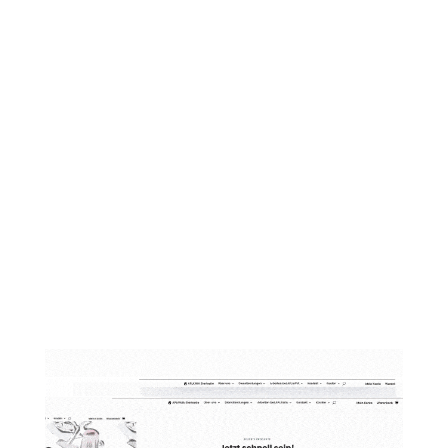
Möbelabholung
Spenden Sie Ihre Altmöbel und tun Sie
damit noch etwas Gutes.
Mehr erfahren!
Haushaltsauflösungen und
Entrümpelungen
Wir helfen Ihnen professionell und
schnell auf Anfrage.
Erfahren Sie hier mehr!