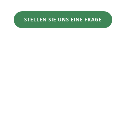
STELLEN SIE UNS EINE FRAGE
Öffnungszeiten Kaufhaus „Möbel & mehr“
MO-FR 10.00h bis 18.00h
SA 10:00h bis 16:00h