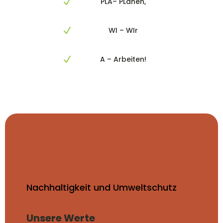
PLA– PLanen,
N
WI – WIr
N
A – Arbeiten!
N
Nachhaltigkeit und Umweltschutz
Unsere Werte